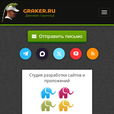
GRAKER.RU
Toggl
Домовая страница
navig
Отправить письмо
Студия разработки сайтов и
приложений