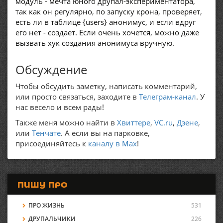
модуль - мечта юного друпал-экспериментатора,
так как он регулярно, по запуску крона, проверяет,
есть ли в таблице {users} анонимус, и если вдруг
его нет - создает. Если очень хочется, можно даже
вызвать хук создания анонимуса вручную.
Обсуждение
Чтобы обсудить заметку, написать комментарий,
или просто связаться, заходите в
Телеграм-канал
. У
нас весело и всем рады!
Также меня можно найти в
Хвиттере
,
VC.ru
,
Дзене
,
или
Тенчате
. А если вы на парковке,
присоединяйтесь к
каналу в Max
!
ПИШУ ПРО
ПРО ЖИЗНЬ
531
ДРУПАЛЬЧИКИ
226