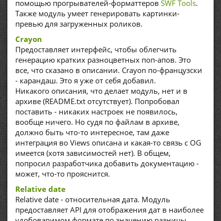
помощью прогрывателей-форматтеров
SWF Tools
.
Также модуль умеет генерировать картинки-
превью для загруженных роликов.
Crayon
Предоставляет интерфейс, чтобы облегчить
генерацию кратких разноцветных поп-апов. Это
все, что сказано в описании. Crayon по-французски
- карандаш. Это я уже от себя добавил.
Никакого описания, что делает модуль, нет и в
архиве (README.txt отсутствует). Попробовал
поставить - никаких настроек не появилось,
вообще ничего. Но судя по файлам в архиве,
должно быть что-то интересное, там даже
интеграция во Views описана и какая-то связь с OG
имеется (хотя зависимостей нет). В общем,
попросил разработчика добавить документацию -
может, что-то прояснится.
Relative date
Relative date - относительная дата. Модуль
предоставляет API для отображения дат в наиболее
удобоваримом формате по значению разницы