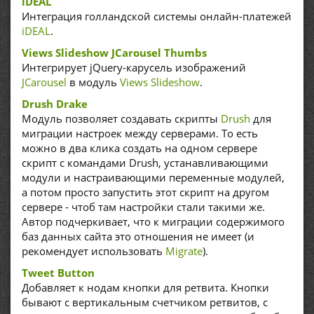
iDEAL
Интеграция голландской системы онлайн-платежей
iDEAL
.
Views Slideshow JCarousel Thumbs
Интегрирует jQuery-карусель изображений
JCarousel
в модуль
Views Slideshow
.
Drush Drake
Модуль позволяет создавать скрипты
Drush
для
миграции настроек между серверами. То есть
можно в два клика создать на одном сервере
скрипт с командами Drush, устанавливающими
модули и настраивающими переменные модулей,
а потом просто запустить этот скрипт на другом
сервере - чтоб там настройки стали такими же.
Автор подчеркивает, что к миграции содержимого
баз данных сайта это отношения не имеет (и
рекомендует использовать
Migrate
).
Tweet Button
Добавляет к нодам кнопки для ретвита. Кнопки
бывают с вертикальным счетчиком ретвитов, с