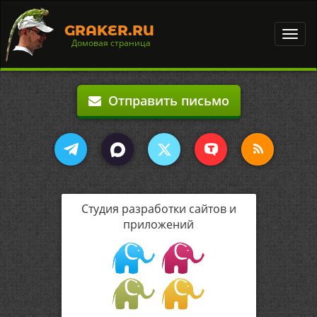
GRAKER.RU
Toggl
Домовая страница
navig
Отправить письмо
Студия разработки сайтов и
приложений