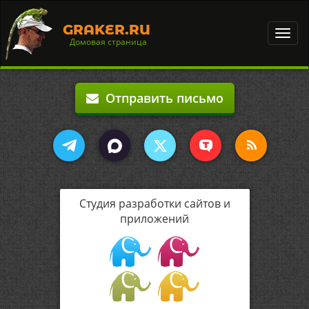
GRAKER.RU
Toggl
Домовая страница
navig
Отправить письмо
Студия разработки сайтов и
приложений