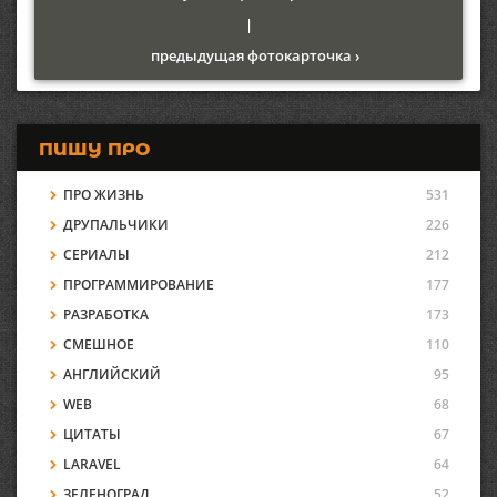
|
предыдущая фотокарточка ›
ПИШУ ПРО
ПРО ЖИЗНЬ
531
ДРУПАЛЬЧИКИ
226
СЕРИАЛЫ
212
ПРОГРАММИРОВАНИЕ
177
РАЗРАБОТКА
173
СМЕШНОЕ
110
АНГЛИЙСКИЙ
95
WEB
68
ЦИТАТЫ
67
LARAVEL
64
ЗЕЛЕНОГРАД
52