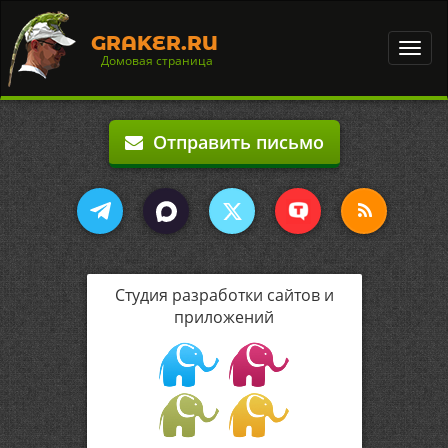
GRAKER.RU
Toggl
Домовая страница
navig
Отправить письмо
Студия разработки сайтов и
приложений