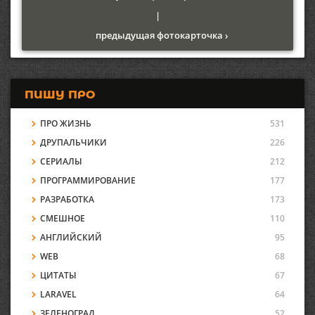
|
предыдущая фотокарточка ›
ПИШУ ПРО
ПРО ЖИЗНЬ
531
ДРУПАЛЬЧИКИ
226
СЕРИАЛЫ
212
ПРОГРАММИРОВАНИЕ
177
РАЗРАБОТКА
173
СМЕШНОЕ
110
АНГЛИЙСКИЙ
95
WEB
68
ЦИТАТЫ
67
LARAVEL
64
ЗЕЛЕНОГРАД
52