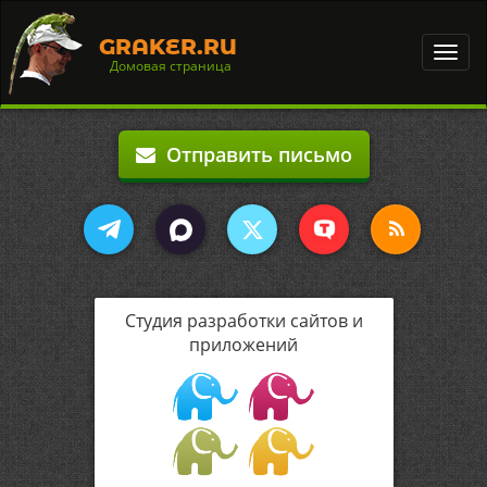
GRAKER.RU
Toggl
Домовая страница
navig
Отправить письмо
Студия разработки сайтов и
приложений