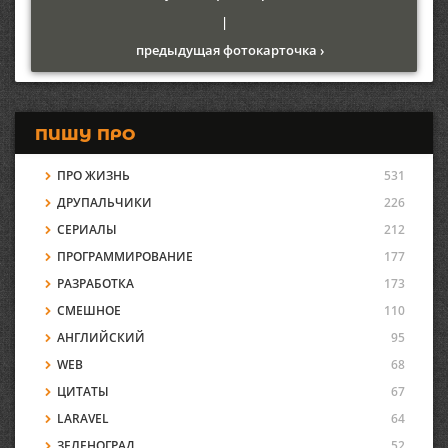
|
предыдущая фотокарточка ›
ПИШУ ПРО
ПРО ЖИЗНЬ
531
ДРУПАЛЬЧИКИ
226
СЕРИАЛЫ
212
ПРОГРАММИРОВАНИЕ
177
РАЗРАБОТКА
173
СМЕШНОЕ
110
АНГЛИЙСКИЙ
95
WEB
68
ЦИТАТЫ
67
LARAVEL
64
ЗЕЛЕНОГРАД
52