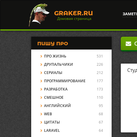
GRAKER.RU
ЗАМЕТ
Домовая страница
О
ПИШУ ПРО
ПРО ЖИЗНЬ
531
ДРУПАЛЬЧИКИ
226
Сту
СЕРИАЛЫ
212
ПРОГРАММИРОВАНИЕ
177
РАЗРАБОТКА
173
СМЕШНОЕ
110
АНГЛИЙСКИЙ
95
WEB
68
ЦИТАТЫ
67
LARAVEL
64