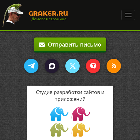
GRAKER.RU
Toggl
Домовая страница
navig
Отправить письмо
Студия разработки сайтов и
приложений