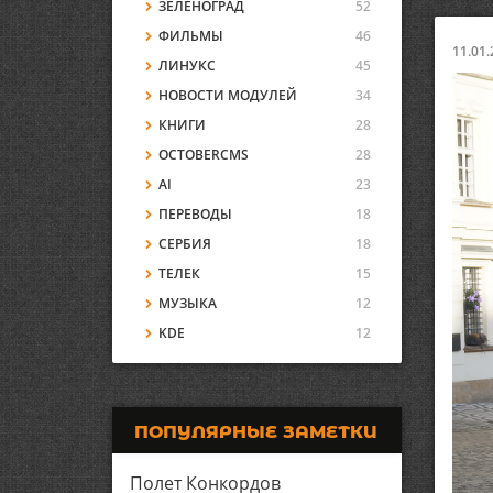
ЗЕЛЕНОГРАД
52
ФИЛЬМЫ
46
11.01.
ЛИНУКС
45
НОВОСТИ МОДУЛЕЙ
34
КНИГИ
28
OCTOBERCMS
28
AI
23
ПЕРЕВОДЫ
18
СЕРБИЯ
18
ТЕЛЕК
15
МУЗЫКА
12
KDE
12
ПОПУЛЯРНЫЕ ЗАМЕТКИ
Полет Конкордов