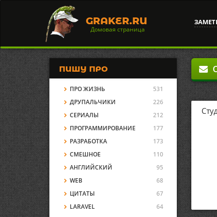
GRAKER.RU
ЗАМЕТ
Домовая страница
О
ПИШУ ПРО
ПРО ЖИЗНЬ
531
ДРУПАЛЬЧИКИ
226
Сту
СЕРИАЛЫ
212
ПРОГРАММИРОВАНИЕ
177
РАЗРАБОТКА
173
СМЕШНОЕ
110
АНГЛИЙСКИЙ
95
WEB
68
ЦИТАТЫ
67
LARAVEL
64