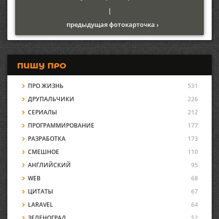
|
предыдущая фотокарточка ›
ПИШУ ПРО
ПРО ЖИЗНЬ
531
ДРУПАЛЬЧИКИ
226
СЕРИАЛЫ
212
ПРОГРАММИРОВАНИЕ
177
РАЗРАБОТКА
173
СМЕШНОЕ
110
АНГЛИЙСКИЙ
95
WEB
68
ЦИТАТЫ
67
LARAVEL
64
ЗЕЛЕНОГРАД
52