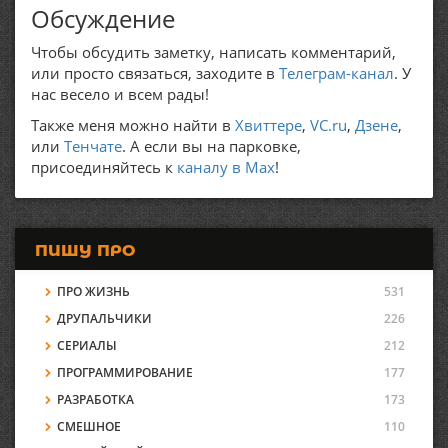
Обсуждение
Чтобы обсудить заметку, написать комментарий,
или просто связаться, заходите в
Телеграм-канал
. У
нас весело и всем рады!
Также меня можно найти в
Хвиттере
,
VC.ru
,
Дзене
,
или
Тенчате
. А если вы на парковке,
присоединяйтесь к
каналу в Max
!
ПИШУ ПРО
ПРО ЖИЗНЬ
531
ДРУПАЛЬЧИКИ
226
СЕРИАЛЫ
212
ПРОГРАММИРОВАНИЕ
177
РАЗРАБОТКА
173
СМЕШНОЕ
110