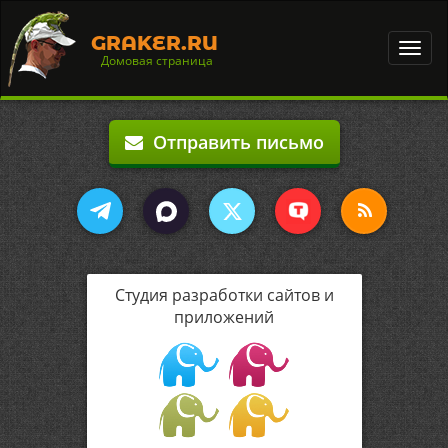
GRAKER.RU
Toggl
Домовая страница
navig
Отправить письмо
Студия разработки сайтов и
приложений