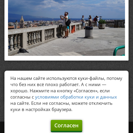
На нашем сайте используются куки-файлы, потому
ПОЛЕЗНЫЕ ССЫЛКИ
что без них всё плохо работает. А с ними —
хорошо. Нажмите на кнопку «Согласен», если
Политика обработки персональных данных
согласны с
условиями обработки куки и данных
на сайте. Если не согласны, можете отключить
куки в настройках браузера.
Согласен
©
Graker's, 2009 – 2026.