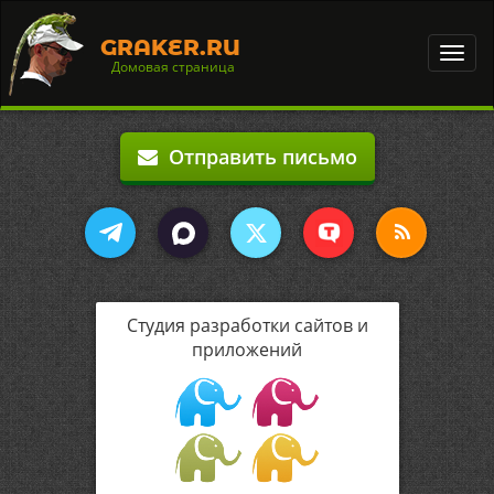
GRAKER.RU
Toggl
Домовая страница
navig
Отправить письмо
Студия разработки сайтов и
приложений