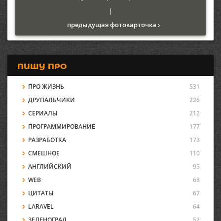
|
предыдущая фотокарточка ›
ПИШУ ПРО
ПРО ЖИЗНЬ
531
ДРУПАЛЬЧИКИ
226
СЕРИАЛЫ
212
ПРОГРАММИРОВАНИЕ
177
РАЗРАБОТКА
173
СМЕШНОЕ
110
АНГЛИЙСКИЙ
95
WEB
68
ЦИТАТЫ
67
LARAVEL
64
ЗЕЛЕНОГРАД
52