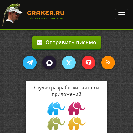
GRAKER.RU
Toggl
Домовая страница
navig
Отправить письмо
Студия разработки сайтов и
приложений