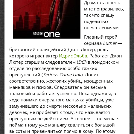
Драма эта очень
мне понравилась,
так что спешу
поделиться
впечатлениями.
Главный герой
сериала
Luther
—
британский полицейский Джон Лютер, роль
которого играет актер
Идрис Эльба
. Работает Джон
Лютер старшим следователем (
DCI
) в лондонском
отделе по расследованию особо тяжких
преступлений (
Serious Crime Unit
). Ловит,
соответственно, жестоких убийц, изощренных
маньяков и психов. Следователь он весьма
толковый и работает успешно. Пока однажды, в
ходе поимки очередного маньяка-убийцы, уже
замучившего до смерти несколько маленьких
девочек, не прибегает к тому, что называется
преступным бездействием. А точнее — не мешает
пойманному уже маньяку свалиться с большой
высоты и приземлиться прямо в кому. По этому