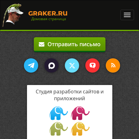
GRAKER.RU
Toggl
Домовая страница
navig
Отправить письмо
Студия разработки сайтов и
приложений