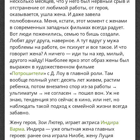
несколько месяцев, что у него был нервный срыв и
отстранение от любимой работы, от героя,
оказывается, ушла жена. И даже завела
полюбовника. Меня, кстати, этот момент с женами
в современных западных фильмах всегда радует.
Вот люди поженились, семью то бишь создали.
Любят друг друга, наверное. А тут вдруг у мужа
проблемы на работе, он психует и все такое. И что
говорит жена? А ничего — иди ты на хер, милый,
другого найду! Наиболее ярко этот образ жены был
выражен в художественном фильме
«
Потрошители
» с Д. Лоу в главной роли. Там
вообще полный улет: десять лет живем, растим
ребенка, потом внезапно спор из-за работы →
ультиматум → не согласен → пошел вон. Уж не
знаю, тенденция это сейчас в кино, или нет, но
наблюдать такой подход к семейной жизни всегда
забавно.
Жену героя, Зои Лютер, играет актриса
Индира
Варма
. Индира — уже опытная жена главных
героев: ранее она играла Ниобе, жену Луция