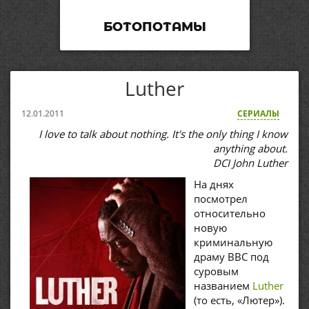
БОТОПОТАМЫ
Luther
12.01.2011
СЕРИАЛЫ
I love to talk about nothing. It's the only thing I know
anything about.
DCI John Luther
На днях
посмотрел
относительно
новую
криминальную
драму BBC под
суровым
названием
Luther
(то есть, «Лютер»).