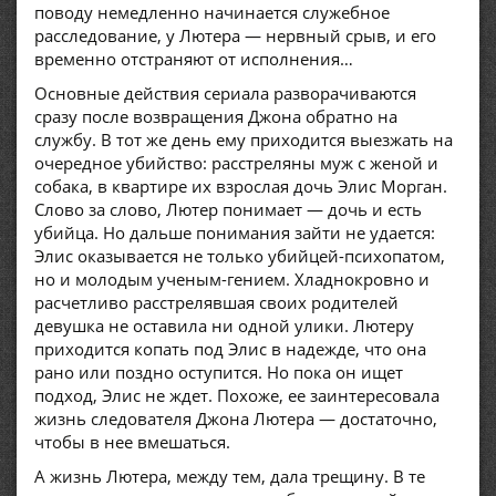
поводу немедленно начинается служебное
расследование, у Лютера — нервный срыв, и его
временно отстраняют от исполнения…
Основные действия сериала разворачиваются
сразу после возвращения Джона обратно на
службу. В тот же день ему приходится выезжать на
очередное убийство: расстреляны муж с женой и
собака, в квартире их взрослая дочь Элис Морган.
Слово за слово, Лютер понимает — дочь и есть
убийца. Но дальше понимания зайти не удается:
Элис оказывается не только убийцей-психопатом,
но и молодым ученым-гением. Хладнокровно и
расчетливо расстрелявшая своих родителей
девушка не оставила ни одной улики. Лютеру
приходится копать под Элис в надежде, что она
рано или поздно оступится. Но пока он ищет
подход, Элис не ждет. Похоже, ее заинтересовала
жизнь следователя Джона Лютера — достаточно,
чтобы в нее вмешаться.
А жизнь Лютера, между тем, дала трещину. В те