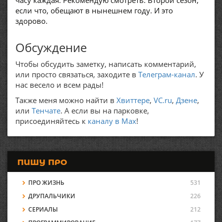
часу каждая. Рекомендую смотреть. Второй сезон,
если что, обещают в нынешнем году. И это
здорово.
Обсуждение
Чтобы обсудить заметку, написать комментарий,
или просто связаться, заходите в
Телеграм-канал
. У
нас весело и всем рады!
Также меня можно найти в
Хвиттере
,
VC.ru
,
Дзене
,
или
Тенчате
. А если вы на парковке,
присоединяйтесь к
каналу в Max
!
ПИШУ ПРО
ПРО ЖИЗНЬ
531
ДРУПАЛЬЧИКИ
226
СЕРИАЛЫ
212