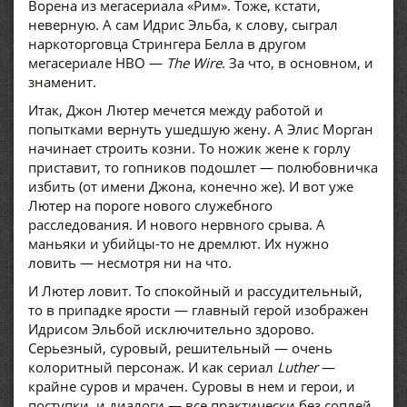
Ворена из мегасериала «Рим». Тоже, кстати,
неверную. А сам Идрис Эльба, к слову, сыграл
наркоторговца Стрингера Белла в другом
мегасериале HBO —
The Wire
. За что, в основном, и
знаменит.
Итак, Джон Лютер мечется между работой и
попытками вернуть ушедшую жену. А Элис Морган
начинает строить козни. То ножик жене к горлу
приставит, то гопников подошлет — полюбовничка
избить (от имени Джона, конечно же). И вот уже
Лютер на пороге нового служебного
расследования. И нового нервного срыва. А
маньяки и убийцы-то не дремлют. Их нужно
ловить — несмотря ни на что.
И Лютер ловит. То спокойный и рассудительный,
то в припадке ярости — главный герой изображен
Идрисом Эльбой исключительно здорово.
Серьезный, суровый, решительный — очень
колоритный персонаж. И как сериал
Luther
—
крайне суров и мрачен. Суровы в нем и герои, и
поступки, и диалоги — все практически без соплей.