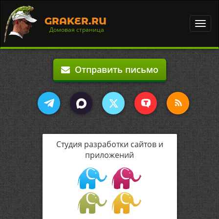
GRAKER.RU
Toggl
Домовая страница
navig
Отправить письмо
Студия разработки сайтов и
приложений