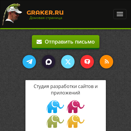
GRAKER.RU
Toggl
Домовая страница
navig
Отправить письмо
Студия разработки сайтов и
приложений