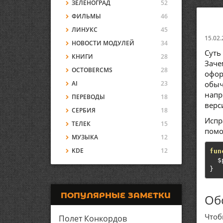
ЗЕЛЕНОГРАД
52
ФИЛЬМЫ
46
ЛИНУКС
45
15.02.
НОВОСТИ МОДУЛЕЙ
34
Суть
КНИГИ
28
Заче
OCTOBERCMS
28
офор
AI
23
обыч
напр
ПЕРЕВОДЫ
18
верс
СЕРБИЯ
18
Испр
ТЕЛЕК
15
помо
МУЗЫКА
12
KDE
12
fun
  $
}
ПОПУЛЯРНЫЕ ЗАМЕТКИ
Об
Чтоб
Полет Конкордов