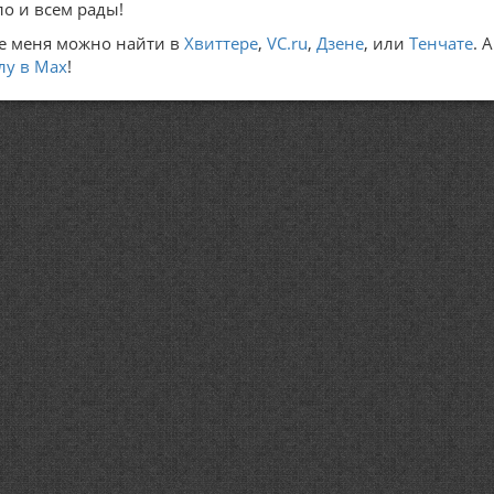
ло и всем рады!
е меня можно найти в
Хвиттере
,
VC.ru
,
Дзене
, или
Тенчате
. 
лу в Max
!