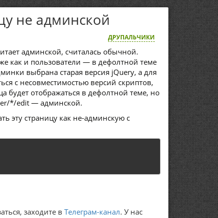
цу не админской
ДРУПАЛЬЧИКИ
считает админской, считалась обычной.
 же как и пользователи — в дефолтной теме
дминки выбрана старая версия jQuery, а для
ься с несовместимостью версий скриптов,
ца будет отображаться в дефолтной теме, но
ser/*/edit — админской.
ать эту страницу как не-админскую с
аться, заходите в
Телеграм-канал
. У нас