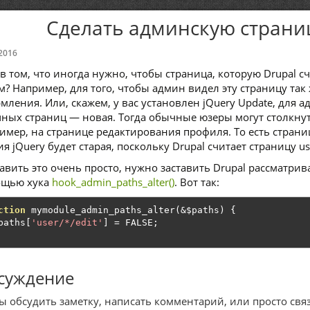
Сделать админскую страни
2016
 в том, что иногда нужно, чтобы страница, которую Drupal 
м? Например, для того, чтобы админ видел эту страницу так
мления. Или, скажем, у вас установлен jQuery Update, для а
ных страниц — новая. Тогда обычные юзеры могут столкнут
имер, на странице редактирования профиля. То есть страни
ия jQuery будет старая, поскольку Drupal считает страницу u
авить это очень просто, нужно заставить Drupal рассматрив
щью хука
hook_admin_paths_alter()
. Вот так:
ction
 mymodule_admin_paths_alter
(&
$paths
)
{
paths
[
'user/*/edit'
]
=
 FALSE
;
суждение
ы обсудить заметку, написать комментарий, или просто связ