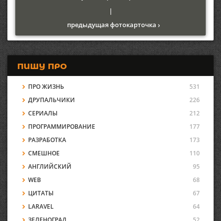
|
предыдущая фотокарточка ›
ПИШУ ПРО
ПРО ЖИЗНЬ
531
ДРУПАЛЬЧИКИ
226
СЕРИАЛЫ
212
ПРОГРАММИРОВАНИЕ
177
РАЗРАБОТКА
173
СМЕШНОЕ
110
АНГЛИЙСКИЙ
95
WEB
68
ЦИТАТЫ
67
LARAVEL
64
ЗЕЛЕНОГРАД
52