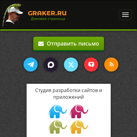
GRAKER.RU
Toggl
Домовая страница
navig
Отправить письмо
Студия разработки сайтов и
приложений