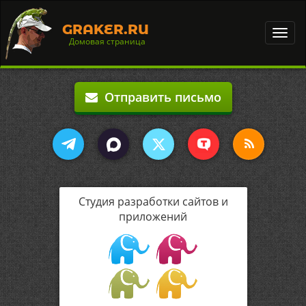
GRAKER.RU
Toggl
Домовая страница
navig
Отправить письмо
Студия разработки сайтов и
приложений