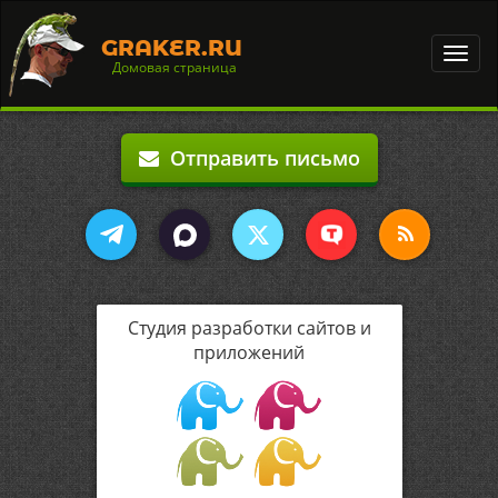
GRAKER.RU
Toggl
Домовая страница
navig
Отправить письмо
Студия разработки сайтов и
приложений