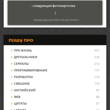
‹ следующая фотокарточка
|
предыдущая фотокарточка ›
ПИШУ ПРО
ПРО ЖИЗНЬ
531
ДРУПАЛЬЧИКИ
226
СЕРИАЛЫ
212
ПРОГРАММИРОВАНИЕ
177
РАЗРАБОТКА
173
СМЕШНОЕ
110
АНГЛИЙСКИЙ
95
WEB
68
ЦИТАТЫ
67