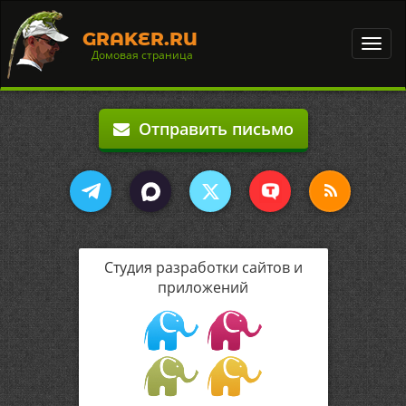
GRAKER.RU
Toggl
Домовая страница
navig
Отправить письмо
Студия разработки сайтов и
приложений