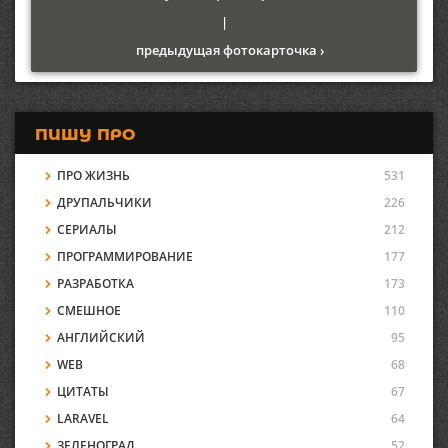
|
предыдущая фотокарточка ›
ПИШУ ПРО
ПРО ЖИЗНЬ
531
ДРУПАЛЬЧИКИ
226
СЕРИАЛЫ
212
ПРОГРАММИРОВАНИЕ
177
РАЗРАБОТКА
173
СМЕШНОЕ
110
АНГЛИЙСКИЙ
95
WEB
68
ЦИТАТЫ
67
LARAVEL
64
ЗЕЛЕНОГРАД
52