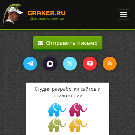
GRAKER.RU
Toggl
Домовая страница
navig
Отправить письмо
Студия разработки сайтов и
приложений