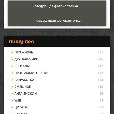
‹ следующая фотокарточка
|
предыдущая фотокарточка ›
ПИШУ ПРО
ПРО ЖИЗНЬ
531
ДРУПАЛЬЧИКИ
226
СЕРИАЛЫ
212
ПРОГРАММИРОВАНИЕ
177
РАЗРАБОТКА
173
СМЕШНОЕ
110
АНГЛИЙСКИЙ
95
WEB
68
ЦИТАТЫ
67