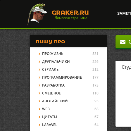
GRAKER.RU
ЗАМЕТ
Домовая страница
О
ПИШУ ПРО
ПРО ЖИЗНЬ
531
ДРУПАЛЬЧИКИ
226
Сту
СЕРИАЛЫ
212
ПРОГРАММИРОВАНИЕ
177
РАЗРАБОТКА
173
СМЕШНОЕ
110
АНГЛИЙСКИЙ
95
WEB
68
ЦИТАТЫ
67
LARAVEL
64