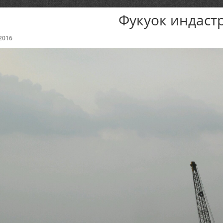
Фукуок индаст
2016