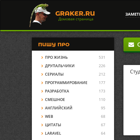
GRAKER.RU
ЗАМЕТ
Домовая страница
О
ПИШУ ПРО
ПРО ЖИЗНЬ
531
ДРУПАЛЬЧИКИ
226
Сту
СЕРИАЛЫ
212
ПРОГРАММИРОВАНИЕ
177
РАЗРАБОТКА
173
СМЕШНОЕ
110
АНГЛИЙСКИЙ
95
WEB
68
ЦИТАТЫ
67
LARAVEL
64