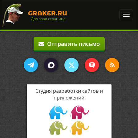
GRAKER.RU
Toggl
Домовая страница
navig
Отправить письмо
Студия разработки сайтов и
приложений