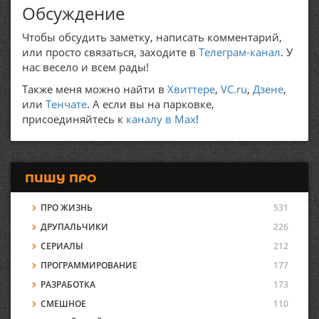
Обсуждение
Чтобы обсудить заметку, написать комментарий,
или просто связаться, заходите в
Телеграм-канал
. У
нас весело и всем рады!
Также меня можно найти в
Хвиттере
,
VC.ru
,
Дзене
,
или
Тенчате
. А если вы на парковке,
присоединяйтесь к
каналу в Max
!
ПИШУ ПРО
ПРО ЖИЗНЬ
531
ДРУПАЛЬЧИКИ
226
СЕРИАЛЫ
212
ПРОГРАММИРОВАНИЕ
177
РАЗРАБОТКА
173
СМЕШНОЕ
110