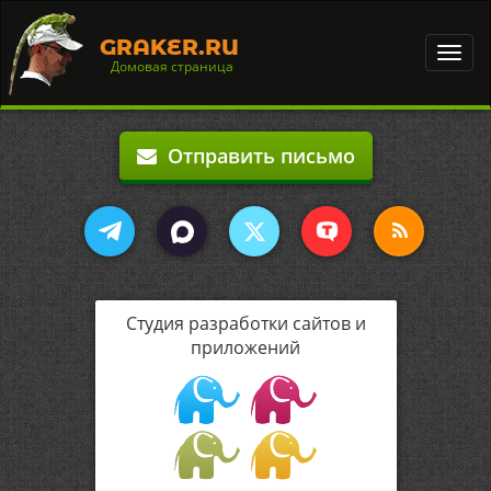
GRAKER.RU
Toggl
Домовая страница
navig
Отправить письмо
Студия разработки сайтов и
приложений