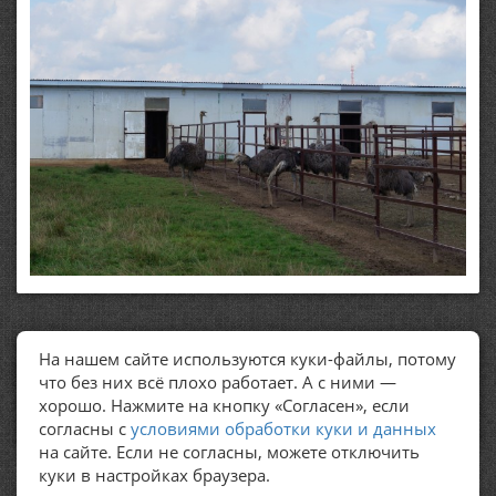
На нашем сайте используются куки-файлы, потому
ПОЛЕЗНЫЕ ССЫЛКИ
что без них всё плохо работает. А с ними —
хорошо. Нажмите на кнопку «Согласен», если
Политика обработки персональных данных
согласны с
условиями обработки куки и данных
на сайте. Если не согласны, можете отключить
куки в настройках браузера.