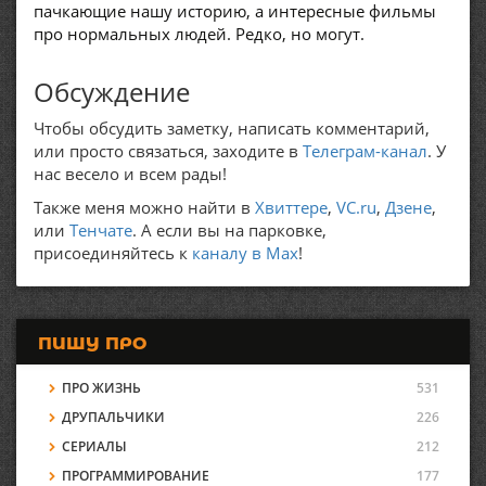
пачкающие нашу историю, а интересные фильмы
про нормальных людей. Редко, но могут.
Обсуждение
Чтобы обсудить заметку, написать комментарий,
или просто связаться, заходите в
Телеграм-канал
. У
нас весело и всем рады!
Также меня можно найти в
Хвиттере
,
VC.ru
,
Дзене
,
или
Тенчате
. А если вы на парковке,
присоединяйтесь к
каналу в Max
!
ПИШУ ПРО
ПРО ЖИЗНЬ
531
ДРУПАЛЬЧИКИ
226
СЕРИАЛЫ
212
ПРОГРАММИРОВАНИЕ
177