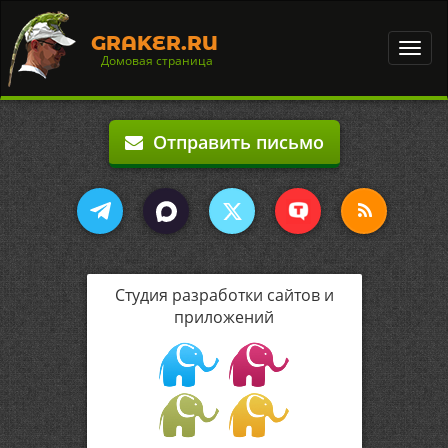
GRAKER.RU
Toggl
Домовая страница
navig
Отправить письмо
Студия разработки сайтов и
приложений