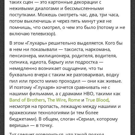
таких сцен — это картонные декорации с
неживыми диалогами и бессмысленными
поступками. Можешь смотреть час, два, три часа,
потом выключишь и через пять минут уже не
помнишь, что смотрел, о чем это было (потому и не
включаю телевизор).
В этом «Глухарь» решительно выделяется. Кого бы
в нем ни показывали — таксиста, наркомана,
пенсионера, милиционера, родителя, водителя,
гопника, идиота, барыгу или подростка —
немедленно возникает ощущение, что ты
буквально вчера с таким же разговаривал, водку
пил или просто мимо проходил — они как живые.
И поэтому «Глухаря» хочется сравнивать не с
нашими фильмами, а с драмами HBO, такими как
Band of Brothers
,
The Wire
,
Rome
и
True Blood
,
несмотря на пропасть, лежащую между нашими и
вражескими технологиями (и тем более
бюджетами). В общем, слоган «Сериал, которому
веришь» — в точку.
Тут следует оговориться, что такой подход,