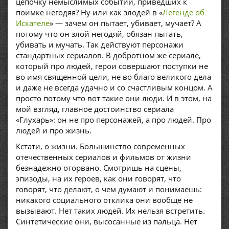
цепочку немыслимых событий, приведших к
поимке негодяя? Ну или как злодей в «
Легенде об
Искателе
» — зачем он пытает, убивает, мучает? А
потому что он злой негодяй, обязан пытать,
убивать и мучать. Так действуют персонажи
стандартных сериалов. В добротном же сериале,
который про людей, герои совершают поступки не
во имя священной цели, не во благо великого дела
и даже не всегда удачно и со счастливым концом. А
просто потому что вот такие они люди. И в этом, на
мой взгляд, главное достоинство сериала
«Глухарь»: он не про персонажей, а про людей. Про
людей и про жизнь.
Кстати, о жизни. Большинство современных
отечественных сериалов и фильмов от жизни
безнадежно оторвано. Смотришь на сцены,
эпизоды, на их героев, как они говорят, что
говорят, что делают, о чем думают и понимаешь:
никакого социального отклика они вообще не
вызывают. Нет таких людей. Их нельзя встретить.
Синтетические они, высосанные из пальца. Нет