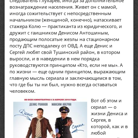
следователь Глухарев, иногда за дополнительное
вознаграждение населения. Живет он с мамой,
иногда сожительствует с непосредственным
начальником (женщиной, конечно), натаскивает
стажера Колю — практиканта из юридического, и
дружит с гаишником Денисом Антошиным,
продающим полосатые жезлы на стационарном
посту ДПС неподалеку от ОВД. А еще Денис и
Сергей любят свой Тушинский район, в котором
выросли, и в наведении в нем порядка
руководствуются принципом «Кто, если не мы». А
по жизни — еще одним принципом, выражающим
главную мысль сериала и заключающимся в том,
что где бы ты ни был, нужно всегда оставаться
человеком.
Вот об этом и
сериал — о
жизни Дениса и
Сергея, в
которой, как и в
любой