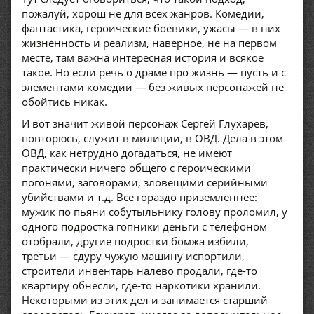
пожалуй, хорош не для всех жанров. Комедии,
фантастика, героические боевики, ужасы — в них
жизненность и реализм, наверное, не на первом
месте, там важна интересная история и всякое
такое. Но если речь о драме про жизнь — пусть и с
элементами комедии — без живых персонажей не
обойтись никак.
И вот значит живой персонаж Сергей Глухарев,
повторюсь, служит в милиции, в ОВД. Дела в этом
ОВД, как нетрудно догадаться, не имеют
практически ничего общего с героическими
погонями, заговорами, зловещими серийными
убийствами и т.д. Все гораздо приземленнее:
мужик по пьяни собутыльнику голову проломил, у
одного подростка гопники деньги с телефоном
отобрали, другие подростки бомжа избили,
третьи — сдуру чужую машину испортили,
строители инвентарь налево продали, где-то
квартиру обнесли, где-то наркотики хранили.
Некоторыми из этих дел и занимается старший