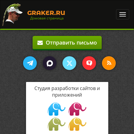
GRAKER.RU
Toggl
Домовая страница
navig
Отправить письмо
Студия разработки сайтов и
приложений