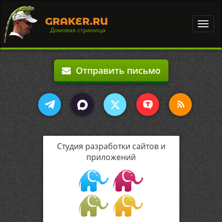
GRAKER.RU
Toggl
Домовая страница
navig
Отправить письмо
Студия разработки сайтов и
приложений