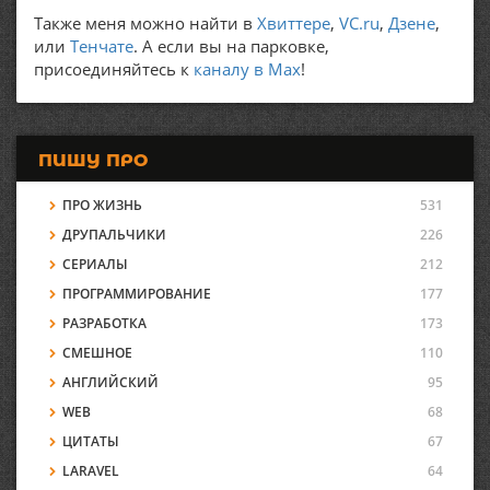
Также меня можно найти в
Хвиттере
,
VC.ru
,
Дзене
,
или
Тенчате
. А если вы на парковке,
присоединяйтесь к
каналу в Max
!
ПИШУ ПРО
ПРО ЖИЗНЬ
531
ДРУПАЛЬЧИКИ
226
СЕРИАЛЫ
212
ПРОГРАММИРОВАНИЕ
177
РАЗРАБОТКА
173
СМЕШНОЕ
110
АНГЛИЙСКИЙ
95
WEB
68
ЦИТАТЫ
67
LARAVEL
64