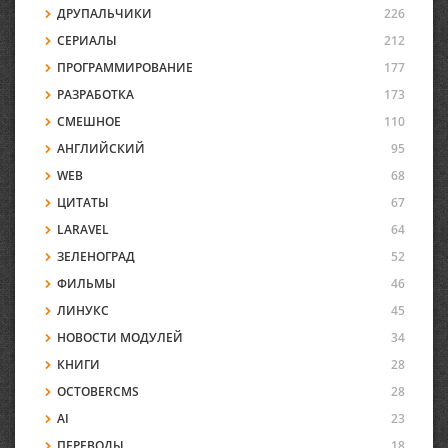
ДРУПАЛЬЧИКИ
226
СЕРИАЛЫ
212
ПРОГРАММИРОВАНИЕ
177
РАЗРАБОТКА
173
СМЕШНОЕ
110
АНГЛИЙСКИЙ
95
WEB
68
ЦИТАТЫ
67
LARAVEL
64
ЗЕЛЕНОГРАД
52
ФИЛЬМЫ
46
ЛИНУКС
45
НОВОСТИ МОДУЛЕЙ
34
КНИГИ
28
OCTOBERCMS
28
AI
23
ПЕРЕВОДЫ
18