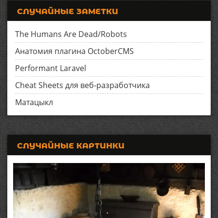
СЛУЧАЙНЫЕ ЗАМЕТКИ
The Humans Are Dead/Robots
Анатомия плагина OctoberCMS
Performant Laravel
Cheat Sheets для веб-разработчика
Матацыкл
СЛУЧАЙНЫЕ КАРТИНКИ