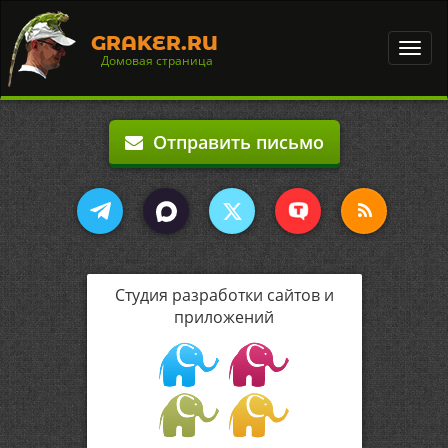
GRAKER.RU
Toggl
Домовая страница
navig
Отправить письмо
Студия разработки сайтов и
приложений