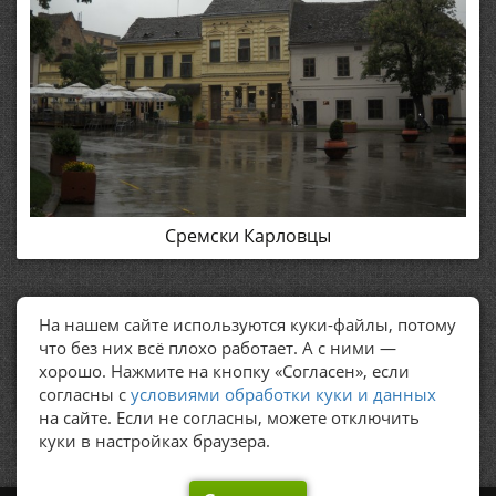
Сремски Карловцы
На нашем сайте используются куки-файлы, потому
ПОЛЕЗНЫЕ ССЫЛКИ
что без них всё плохо работает. А с ними —
хорошо. Нажмите на кнопку «Согласен», если
Политика обработки персональных данных
согласны с
условиями обработки куки и данных
на сайте. Если не согласны, можете отключить
куки в настройках браузера.