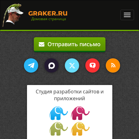
GRAKER.RU
Toggl
Домовая страница
navig
Отправить письмо
Студия разработки сайтов и
приложений