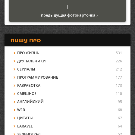
|
предыдущая фотокарточка ›
ПИШУ ПРО
ПРО ЖИЗНЬ
531
ДРУПАЛЬЧИКИ
226
СЕРИАЛЫ
212
ПРОГРАММИРОВАНИЕ
177
РАЗРАБОТКА
173
СМЕШНОЕ
110
АНГЛИЙСКИЙ
95
WEB
68
ЦИТАТЫ
67
LARAVEL
64
ЗЕЛЕНОГРАД
52