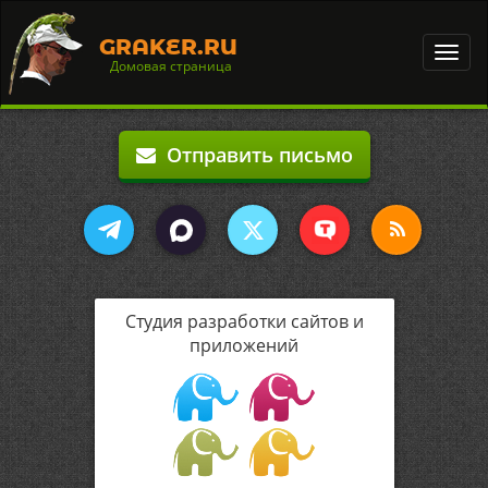
GRAKER.RU
Toggl
Домовая страница
navig
Отправить письмо
Студия разработки сайтов и
приложений