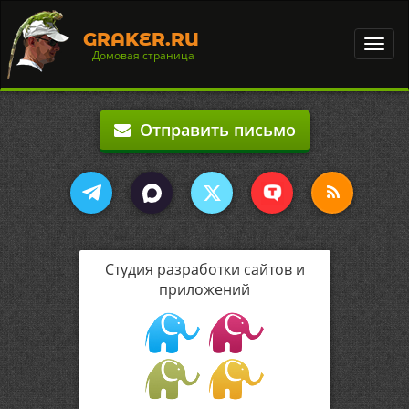
GRAKER.RU
Toggl
Домовая страница
navig
Отправить письмо
Студия разработки сайтов и
приложений