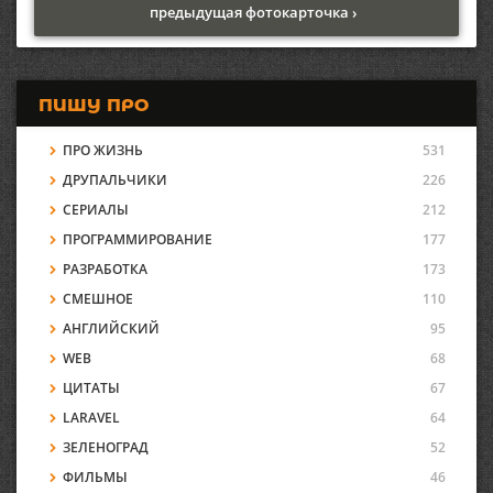
предыдущая фотокарточка ›
ПИШУ ПРО
ПРО ЖИЗНЬ
531
ДРУПАЛЬЧИКИ
226
СЕРИАЛЫ
212
ПРОГРАММИРОВАНИЕ
177
РАЗРАБОТКА
173
СМЕШНОЕ
110
АНГЛИЙСКИЙ
95
WEB
68
ЦИТАТЫ
67
LARAVEL
64
ЗЕЛЕНОГРАД
52
ФИЛЬМЫ
46