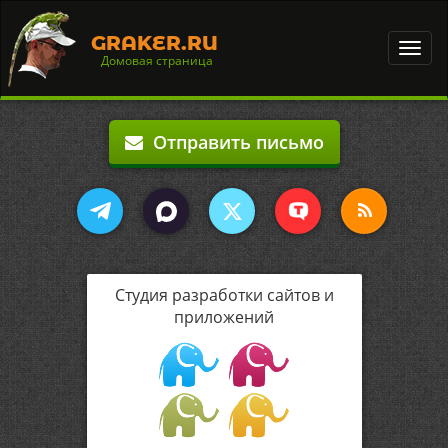
GRAKER.RU
Toggl
Домовая страница
navig
Отправить письмо
Студия разработки сайтов и
приложений