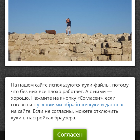
На нашем сайте используются куки-файлы, потому
ПОЛЕЗНЫЕ ССЫЛКИ
что без них всё плохо работает. А с ними —
хорошо. Нажмите на кнопку «Согласен», если
Политика обработки персональных данных
согласны с
условиями обработки куки и данных
на сайте. Если не согласны, можете отключить
куки в настройках браузера.
Согласен
©
Graker's, 2009 – 2026.