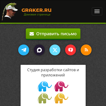
GRAKER.RU
Toggl
Домовая страница
navig
Отправить письмо
Студия разработки сайтов и
приложений