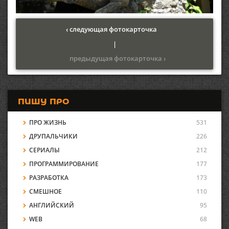
‹ следующая фотокарточка
|
предыдущая фотокарточка ›
ПИШУ ПРО
ПРО ЖИЗНЬ
531
ДРУПАЛЬЧИКИ
226
СЕРИАЛЫ
212
ПРОГРАММИРОВАНИЕ
177
РАЗРАБОТКА
173
СМЕШНОЕ
110
АНГЛИЙСКИЙ
95
WEB
68