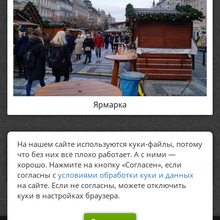
Ярмарка
На нашем сайте используются куки-файлы, потому
ПОЛЕЗНЫЕ ССЫЛКИ
что без них всё плохо работает. А с ними —
хорошо. Нажмите на кнопку «Согласен», если
Политика обработки персональных данных
согласны с
условиями обработки куки и данных
на сайте. Если не согласны, можете отключить
куки в настройках браузера.