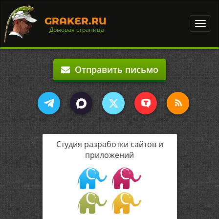
GRAKER.RU
Toggl
Домовая страница
navig
Отправить письмо
Студия разработки сайтов и
приложений