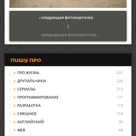
‹ следующая фотокарточка
|
предыдущая фотокарточка ›
ПИШУ ПРО
ПРО ЖИЗНЬ
531
ДРУПАЛЬЧИКИ
226
СЕРИАЛЫ
212
ПРОГРАММИРОВАНИЕ
177
РАЗРАБОТКА
173
СМЕШНОЕ
110
АНГЛИЙСКИЙ
95
WEB
68