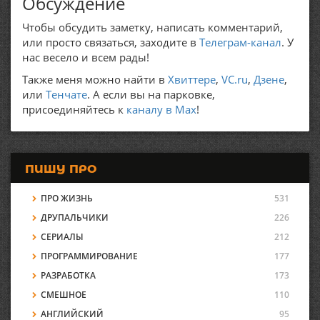
Обсуждение
Чтобы обсудить заметку, написать комментарий,
или просто связаться, заходите в
Телеграм-канал
. У
нас весело и всем рады!
Также меня можно найти в
Хвиттере
,
VC.ru
,
Дзене
,
или
Тенчате
. А если вы на парковке,
присоединяйтесь к
каналу в Max
!
ПИШУ ПРО
ПРО ЖИЗНЬ
531
ДРУПАЛЬЧИКИ
226
СЕРИАЛЫ
212
ПРОГРАММИРОВАНИЕ
177
РАЗРАБОТКА
173
СМЕШНОЕ
110
АНГЛИЙСКИЙ
95