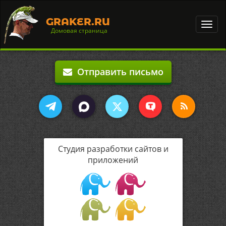
GRAKER.RU
Toggl
Домовая страница
navig
Отправить письмо
Студия разработки сайтов и
приложений