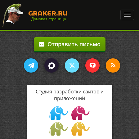
GRAKER.RU
Toggl
Домовая страница
navig
Отправить письмо
Студия разработки сайтов и
приложений