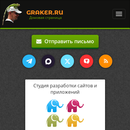
GRAKER.RU
Toggl
Домовая страница
navig
Отправить письмо
Студия разработки сайтов и
приложений