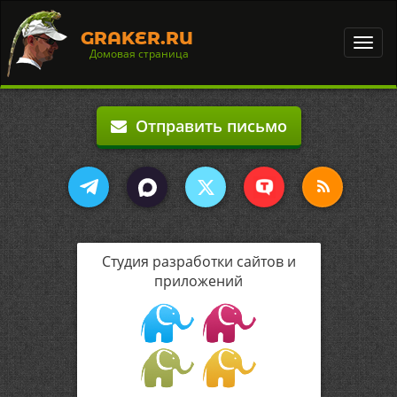
GRAKER.RU
Toggl
Домовая страница
navig
Отправить письмо
Студия разработки сайтов и
приложений