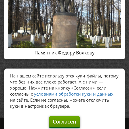
Памятник Федору Волкову
На нашем сайте используются куки-файлы, потому
ПОЛЕЗНЫЕ ССЫЛКИ
что без них всё плохо работает. А с ними —
хорошо. Нажмите на кнопку «Согласен», если
Политика обработки персональных данных
согласны с
условиями обработки куки и данных
на сайте. Если не согласны, можете отключить
куки в настройках браузера.
Согласен
©
Graker's, 2009 – 2026.