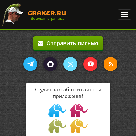
GRAKER.RU
Toggl
Домовая страница
navig
Отправить письмо
Студия разработки сайтов и
приложений