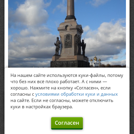
Памятник тысячелетию Ярославля
На нашем сайте используются куки-файлы, потому
что без них всё плохо работает. А с ними —
хорошо. Нажмите на кнопку «Согласен», если
согласны с
условиями обработки куки и данных
ПОЛЕЗНЫЕ ССЫЛКИ
на сайте. Если не согласны, можете отключить
куки в настройках браузера.
Политика обработки персональных данных
Согласен