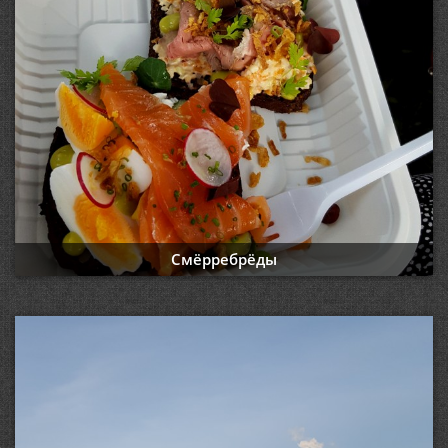
Смёрребрёды