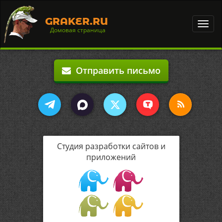
GRAKER.RU
Toggl
Домовая страница
navig
Отправить письмо
Студия разработки сайтов и
приложений