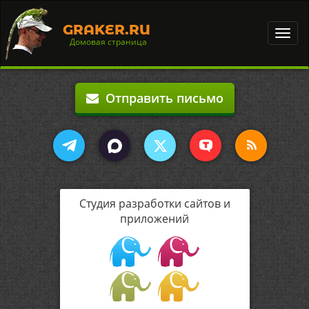
GRAKER.RU
Toggl
Домовая страница
navig
Отправить письмо
Студия разработки сайтов и
приложений