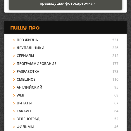
предыдущая фотокарточка ›
ПИШУ ПРО
ПРО ЖИЗНЬ
531
ДРУПАЛЬЧИКИ
226
СЕРИАЛЫ
212
ПРОГРАММИРОВАНИЕ
177
РАЗРАБОТКА
173
СМЕШНОЕ
110
АНГЛИЙСКИЙ
95
WEB
68
ЦИТАТЫ
67
LARAVEL
64
ЗЕЛЕНОГРАД
52
ФИЛЬМЫ
46