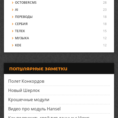
OCTOBERCMS
28
AI
23
ПЕРЕВОДЫ
18
СЕРБИЯ
18
ТЕЛЕК
15
МУЗЫКА
12
KDE
12
ПОПУЛЯРНЫЕ ЗАМЕТКИ
Полет Конкордов
Новый Шерлок
Крошечные модули
Видео про модуль Hansel
Как подружить свой тип данных с Views