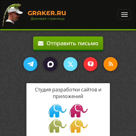
GRAKER.RU
Toggl
Домовая страница
navig
Отправить письмо
Студия разработки сайтов и
приложений