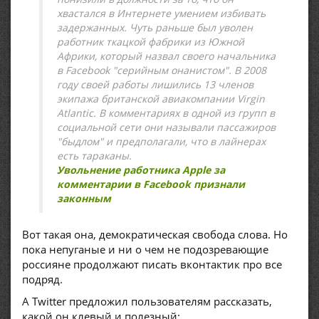
хвастался в Интернете умением избивать
задержанных. Чуть раньше был уволен
работник ткацкой фабрики из Южной
Африки, который назвал своего начальника
в Facebook "серийным онанистом". В 2008
году своей работы лишились 13 членов
экипажа британской авиакомпании Virgin
Atlantic. В комментариях в одной из групп в
социальной сети они называли пассажиров
"быдлом" и предполагали, что в лайнерах
есть тараканы.
Увольнение работника Apple за
комментарии в Facebook признали
законным
Вот такая она, демократическая свобода слова. Но
пока непуганые и ни о чем не подозревающие
россияне продолжают писать вконтактик про все
подряд.
А Twitter предложил пользователям рассказать,
какой он клевый и полезный: