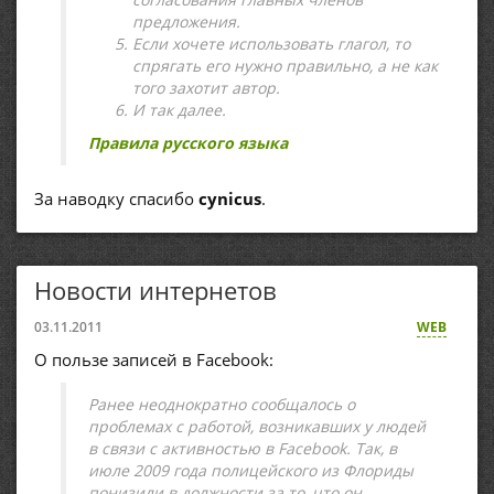
предложения.
Если хочете использовать глагол, то
спрягать его нужно правильно, а не как
того захотит автор.
И так далее.
Правила русского языка
За наводку спасибо
cynicus
.
Новости интернетов
03.11.2011
WEB
О пользе записей в Facebook:
Ранее неоднократно сообщалось о
проблемах с работой, возникавших у людей
в связи с активностью в Facebook. Так, в
июле 2009 года полицейского из Флориды
понизили в должности за то, что он