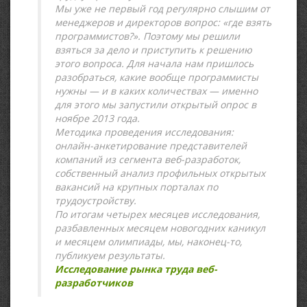
Мы уже не первый год регулярно слышим от
менеджеров и директоров вопрос: «где взять
программистов?». Поэтому мы решили
взяться за дело и приступить к решению
этого вопроса. Для начала нам пришлось
разобраться, какие вообще программисты
нужны — и в каких количествах — именно
для этого мы запустили открытый опрос в
ноябре 2013 года.
Методика проведения исследования:
онлайн-анкетирование представителей
компаний из сегмента веб-разработок,
собственный анализ профильных открытых
вакансий на крупных порталах по
трудоустройству.
По итогам четырех месяцев исследования,
разбавленных месяцем новогодних каникул
и месяцем олимпиады, мы, наконец-то,
публикуем результаты.
Исследование рынка труда веб-
разработчиков