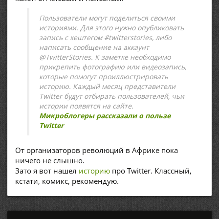
Пользователи могут поделиться своими
историями. Для этого нужно опубликовать
запись с хештегом #twitterstories, либо
написать сообщение на аккаунт
@TwitterStories. К заметке необходимо
прикрепить фотографию или видеозапись,
которые помогут проиллюстрировать
историю. Каждый месяц представители
Twitter будут отбирать пользователей, чьи
истории появятся на сайте.
Микроблогеры рассказали о пользе
Twitter
От организаторов революций в Африке пока
ничего не слышно.
Зато я вот нашел
историю
про Twitter. Классный,
кстати, комикс, рекомендую.