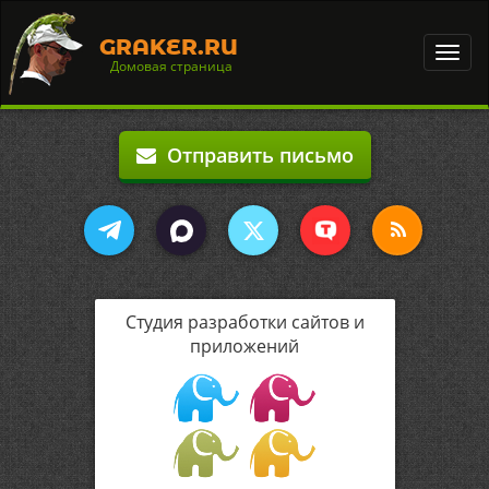
GRAKER.RU
Toggl
Домовая страница
navig
Отправить письмо
Студия разработки сайтов и
приложений