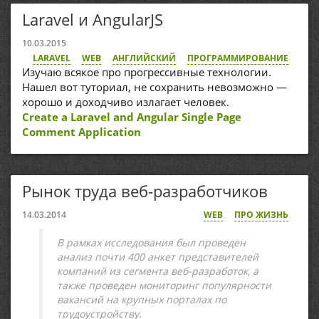
Laravel и AngularJS
10.03.2015
LARAVEL
WEB
АНГЛИЙСКИЙ
ПРОГРАММИРОВАНИЕ
Изучаю всякое про прогрессивные технологии.
Нашел вот туториал, не сохранить невозможно —
хорошо и доходчиво излагает человек.
Create a Laravel and Angular Single Page
Comment Application
Рынок труда веб-разработчиков
14.03.2014
WEB
ПРО ЖИЗНЬ
В рамках исследования был проведен
анализ почти 400 анкет представителей
компаний из сегмента веб-разработок, а
также проведен мониторинг популярности
вакансий на крупных порталах по
трудоустройству.