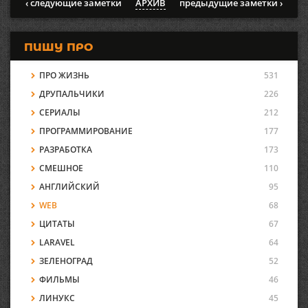
‹ следующие заметки
АРХИВ
предыдущие заметки ›
ПИШУ ПРО
ПРО ЖИЗНЬ
531
ДРУПАЛЬЧИКИ
226
СЕРИАЛЫ
212
ПРОГРАММИРОВАНИЕ
177
РАЗРАБОТКА
173
СМЕШНОЕ
110
АНГЛИЙСКИЙ
95
WEB
68
ЦИТАТЫ
67
LARAVEL
64
ЗЕЛЕНОГРАД
52
ФИЛЬМЫ
46
ЛИНУКС
45