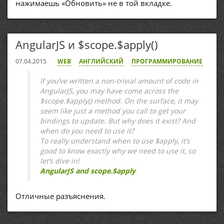
нажимаешь «Обновить» не в той вкладке.
AngularJS и $scope.$apply()
07.04.2015
WEB
АНГЛИЙСКИЙ
ПРОГРАММИРОВАНИЕ
If you’ve written a non-trivial amount of code in
AngularJS, you may have come across the
$scope.$apply() method. On the surface, it may
seem like just a method you call to get your
bindings to update. But why does it exist? And
when do you need to use it?
To really understand when to use $apply, it’s
good to know exactly why we need to use it, so
let’s dive in!
AngularJS and scope.$apply
Отличные разъяснения.