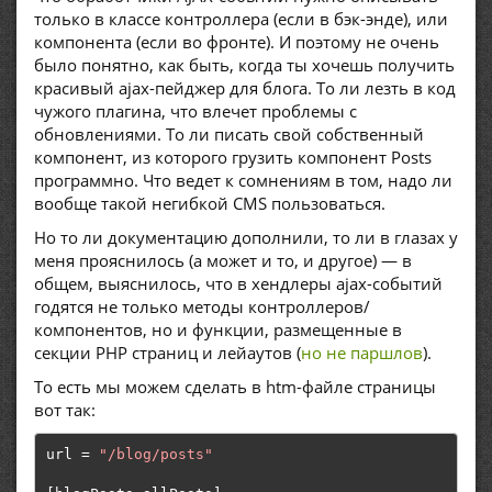
только в классе контроллера (если в бэк-энде), или
компонента (если во фронте). И поэтому не очень
было понятно, как быть, когда ты хочешь получить
красивый ajax-пейджер для блога. То ли лезть в код
чужого плагина, что влечет проблемы с
обновлениями. То ли писать свой собственный
компонент, из которого грузить компонент Posts
программно. Что ведет к сомнениям в том, надо ли
вообще такой негибкой CMS пользоваться.
Но то ли документацию дополнили, то ли в глазах у
меня прояснилось (а может и то, и другое) — в
общем, выяснилось, что в хендлеры ajax-событий
годятся не только методы контроллеров/
компонентов, но и функции, размещенные в
секции PHP страниц и лейаутов (
но не паршлов
).
То есть мы можем сделать в htm-файле страницы
вот так:
url 
=
"/blog/posts"