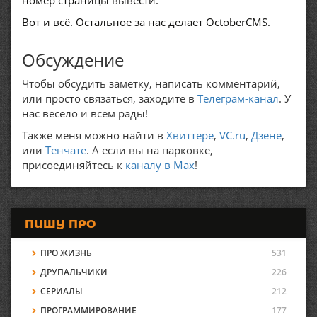
номер страницы вывести.
Вот и всё. Остальное за нас делает OctoberCMS.
Обсуждение
Чтобы обсудить заметку, написать комментарий,
или просто связаться, заходите в
Телеграм-канал
. У
нас весело и всем рады!
Также меня можно найти в
Хвиттере
,
VC.ru
,
Дзене
,
или
Тенчате
. А если вы на парковке,
присоединяйтесь к
каналу в Max
!
ПИШУ ПРО
ПРО ЖИЗНЬ
531
ДРУПАЛЬЧИКИ
226
СЕРИАЛЫ
212
ПРОГРАММИРОВАНИЕ
177