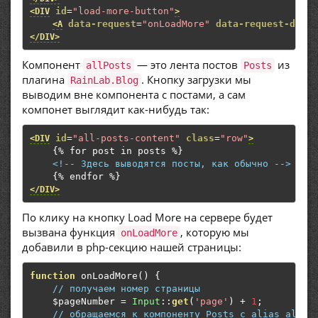
id
=
"load-more-button"
<DIV
>
data-request
=
"onLoadMore"
data-request-data
=
<A
</DIV>
Компонент
— это лента постов
из
allPosts
Posts
плагина
. Кнопку загрузки мы
RainLab.Blog
выводим вне компонента с постами, а сам
компонет выглядит как-нибудь так:
id
=
"all-posts-content"
class
=
"row"
<DIV
>
    {% for post in posts %}

<!-- Здесь выводятся посты, как обычно -->
</DIV>
По клику на кнопку Load More на сервере будет
вызвана функция
, которую мы
onLoadMore
добавили в php-секцию нашей страницы:
function
 onLoadMore
()
{
// получаем номер страницы
    $pageNumber 
=
Input
::
get
(
'page'
)
+
1
;
// обращаемся к компоненту Posts с alias allPo