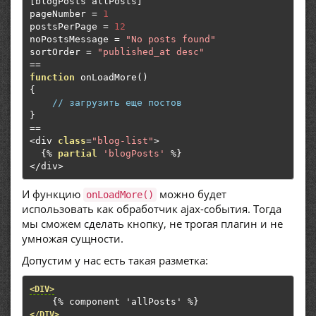
[
blogPosts allPosts
]
pageNumber 
=
1
postsPerPage 
=
12
noPostsMessage 
=
"No posts found"
sortOrder 
=
"published_at desc"
==
function
 onLoadMore
()
{
// загрузить еще постов
}
==
<
div 
class
=
"blog-list"
>
{%
partial
'blogPosts'
%}
</
div
>
И функцию
можно будет
onLoadMore()
использовать как обработчик ajax-события. Тогда
мы сможем сделать кнопку, не трогая плагин и не
умножая сущности.
Допустим у нас есть такая разметка:
<DIV>
</DIV>