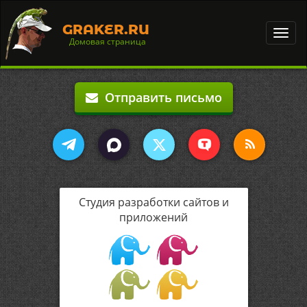
GRAKER.RU
Toggl
Домовая страница
navig
Отправить письмо
Студия разработки сайтов и
приложений