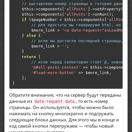
// выставляем номер страницы и готовим данные
    $this
->
components
[
'allPosts'
]->
setProperty
(
'pa
    $this
->
components
[
'allPosts'
]->
onRun
();
if
(
$pageNumber 
<
 $this
->
components
[
'allPosts'
// для простоты мы генерируем html, но в п
        $more_link 
=
'<a data-request="onLoadMore"
}
else
{
// если мы достигли последней страницы, кн
        $more_link 
=
''
;
}
return
[
// если перед селектором стоит @, новое со
'@#all-posts-content'
=>
 $this
->
components
'#load-more-button'
=>
 $more_link
,
];
}
Обратите внимание, что на сервер будут переданы
данные из
, то есть номер
data-request-data
страницы. Он используется, чтобы можно было
нажимать на кнопку многократно и подгружать
следующие блоки данных. Для этого мы в конце и
код самой кнопки перегружаем — чтобы новый