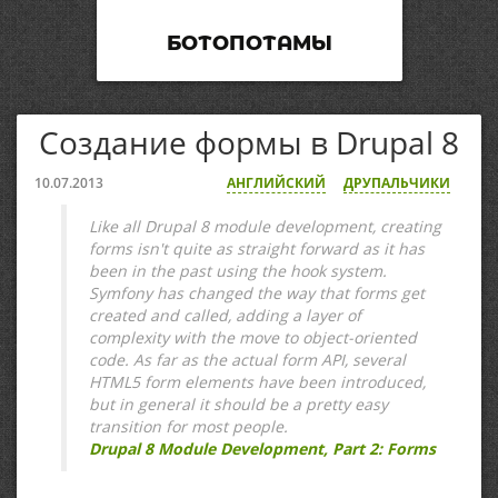
БОТОПОТАМЫ
Создание формы в Drupal 8
10.07.2013
АНГЛИЙСКИЙ
ДРУПАЛЬЧИКИ
Like all Drupal 8 module development, creating
forms isn't quite as straight forward as it has
been in the past using the hook system.
Symfony has changed the way that forms get
created and called, adding a layer of
complexity with the move to object-oriented
code. As far as the actual form API, several
HTML5 form elements have been introduced,
but in general it should be a pretty easy
transition for most people.
Drupal 8 Module Development, Part 2: Forms