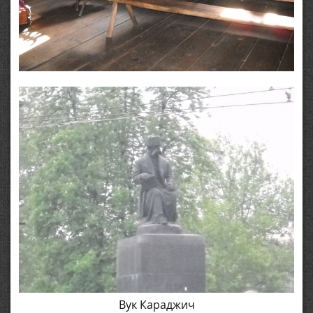
Вук Караджич