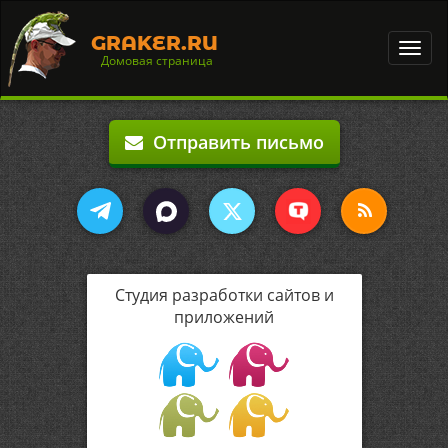
GRAKER.RU
Toggl
Домовая страница
navig
Отправить письмо
Студия разработки сайтов и
приложений