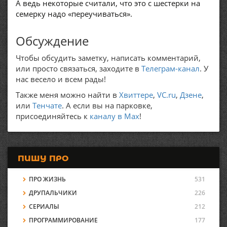
А ведь некоторые считали, что это с шестерки на
семерку надо «переучиваться».
Обсуждение
Чтобы обсудить заметку, написать комментарий,
или просто связаться, заходите в
Телеграм-канал
. У
нас весело и всем рады!
Также меня можно найти в
Хвиттере
,
VC.ru
,
Дзене
,
или
Тенчате
. А если вы на парковке,
присоединяйтесь к
каналу в Max
!
ПИШУ ПРО
ПРО ЖИЗНЬ
531
ДРУПАЛЬЧИКИ
226
СЕРИАЛЫ
212
ПРОГРАММИРОВАНИЕ
177