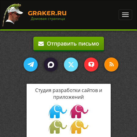
GRAKER.RU
Toggl
Домовая страница
navig
Отправить письмо
Студия разработки сайтов и
приложений