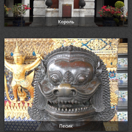
Король
Песик