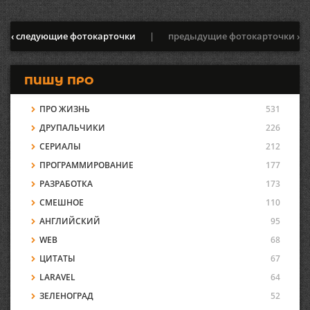
‹ следующие фотокарточки
|
предыдущие фотокарточки ›
ПИШУ ПРО
ПРО ЖИЗНЬ
531
ДРУПАЛЬЧИКИ
226
СЕРИАЛЫ
212
ПРОГРАММИРОВАНИЕ
177
РАЗРАБОТКА
173
СМЕШНОЕ
110
АНГЛИЙСКИЙ
95
WEB
68
ЦИТАТЫ
67
LARAVEL
64
ЗЕЛЕНОГРАД
52