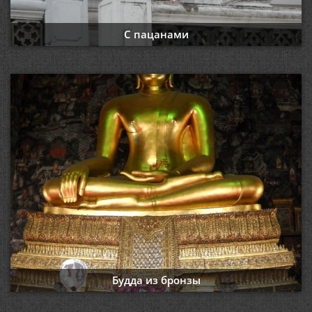
С пацанами
Будда из бронзы