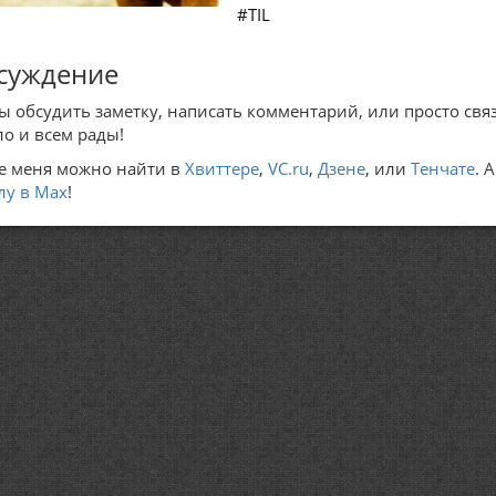
#TIL
суждение
ы обсудить заметку, написать комментарий, или просто связ
ло и всем рады!
е меня можно найти в
Хвиттере
,
VC.ru
,
Дзене
, или
Тенчате
. 
лу в Max
!