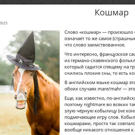
Кошмар
2025
Слово «кошмар» — произошло о
означает то же самое (страшные
что слово заимствованное.
Что интересно, французское cau
из германо-славянского фолькл
который садится спящему на гру
снились плохие сны, то есть к
В английском языке кошмар это
обоих случаях mare/mahr — это 
Еще, как известно, по-английск
поэтому nightmare во всяких т
злую чёрную кобылицу (не коня!
подмечающее игру слов. Кобыл
кошмарами, просто так совпал
вообще никакого отношения к