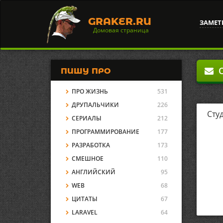
GRAKER.RU
ЗАМЕТ
Домовая страница
О
ПИШУ ПРО
ПРО ЖИЗНЬ
531
ДРУПАЛЬЧИКИ
226
Сту
СЕРИАЛЫ
212
ПРОГРАММИРОВАНИЕ
177
РАЗРАБОТКА
173
СМЕШНОЕ
110
АНГЛИЙСКИЙ
95
WEB
68
ЦИТАТЫ
67
LARAVEL
64