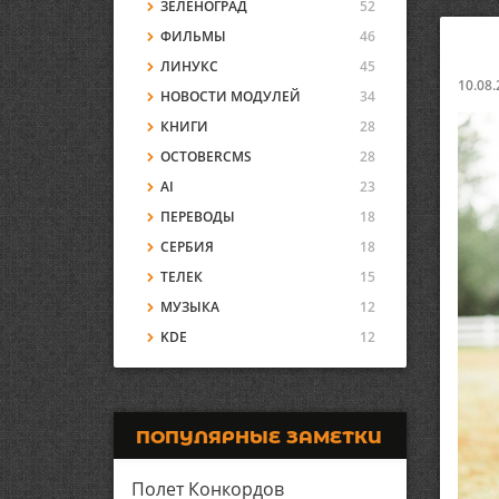
ЗЕЛЕНОГРАД
52
ФИЛЬМЫ
46
ЛИНУКС
45
10.08.
НОВОСТИ МОДУЛЕЙ
34
КНИГИ
28
OCTOBERCMS
28
AI
23
ПЕРЕВОДЫ
18
СЕРБИЯ
18
ТЕЛЕК
15
МУЗЫКА
12
KDE
12
ПОПУЛЯРНЫЕ ЗАМЕТКИ
Полет Конкордов