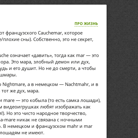
ПРО ЖИЗНЬ
т французского Cauchemar, которое
/плохие сны). Собственно, это не секрет,
che означает «давить», тогда как mar — это
ора. Это мара, злобный демон или дух,
дь и его душит. Но не до смерти, а чтобы
ошмары.
 Nightmare, а в немецком — Nachtmahr, и в
тот же дух, мара.
и mare — это кобыла (то есть самка лошади),
ам видеоигрушках любят изображать как
). Но это чисто народное творчество,
а-mare никак не связана с ночными
о. В немецком и французском mahr и mar
 лошадям не имеют.