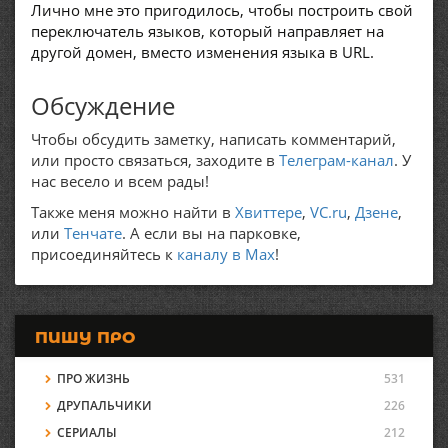
Лично мне это пригодилось, чтобы построить свой
переключатель языков, который направляет на
другой домен, вместо изменения языка в URL.
Обсуждение
Чтобы обсудить заметку, написать комментарий,
или просто связаться, заходите в
Телеграм-канал
. У
нас весело и всем рады!
Также меня можно найти в
Хвиттере
,
VC.ru
,
Дзене
,
или
Тенчате
. А если вы на парковке,
присоединяйтесь к
каналу в Max
!
ПИШУ ПРО
ПРО ЖИЗНЬ
531
ДРУПАЛЬЧИКИ
226
СЕРИАЛЫ
212