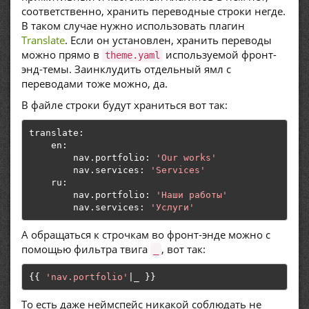
соответственно, хранить переводные строки негде.
В таком случае нужно использовать плагин
Translate
. Если он установлен, хранить переводы
можно прямо в
используемой фронт-
theme.yaml
энд-темы. Заинклудить отдельный ямл с
переводами тоже можно, да.
В файле строки будут храниться вот так:
translate
:
    en
:
        nav
.
portfolio
:
'Our works'
        nav
.
services
:
'Services'
    ru
:
        nav
.
portfolio
:
'Наши работы'
        nav
.
services
:
'Услуги'
А обращаться к строчкам во фронт-энде можно с
помощью фильтра твига
, вот так:
_
{{
'nav.portfolio'
|
_ 
}}
То есть даже неймспейс никакой соблюдать не