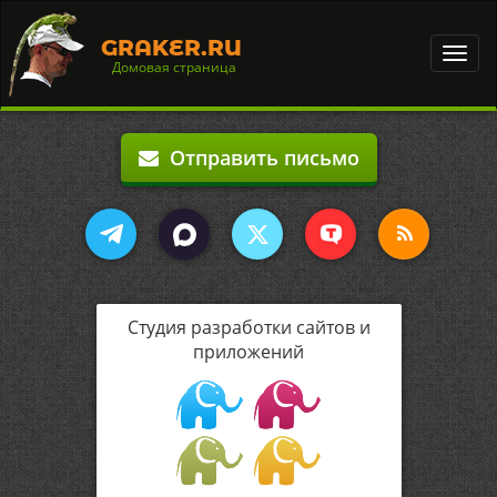
GRAKER.RU
Toggl
Домовая страница
navig
Отправить письмо
Студия разработки сайтов и
приложений