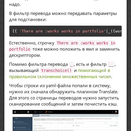
надо.
В фильтр перевода можно передавать параметры
для подстановки:
{{
'There are :works works in portfolio'
|
_
({
works
:
Естественно, строчку
There are :works works in
тоже можно положить в ямл и заменить
portfolio
дескриптором.
Помимо фильтра перевода
, есть и фильтр
,
_
__
вызывающий
и
помогающий в
transchoice()
правильном склонении множественных чисел
.
Чтобы строки из yaml-файла попали в систему,
нужно их сначала обнаружить плагином Translate.
Для этого со страницы переводов нужно запустить
сканирование сообщений и затем почистить кэш.