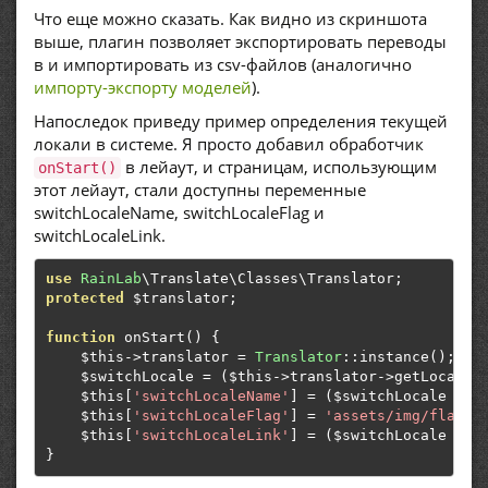
Что еще можно сказать. Как видно из скриншота
выше, плагин позволяет экспортировать переводы
в и импортировать из csv-файлов (аналогично
импорту-экспорту моделей
).
Напоследок приведу пример определения текущей
локали в системе. Я просто добавил обработчик
в лейаут, и страницам, использующим
onStart()
этот лейаут, стали доступны переменные
switchLocaleName, switchLocaleFlag и
switchLocaleLink.
use
RainLab
\Translate\Classes\Translator
;
protected
 $translator
;
function
 onStart
()
{
    $this
->
translator 
=
Translator
::
instance
();
    $switchLocale 
=
(
$this
->
translator
->
getLocale
(
    $this
[
'switchLocaleName'
]
=
(
$switchLocale 
==
    $this
[
'switchLocaleFlag'
]
=
'assets/img/flags/
    $this
[
'switchLocaleLink'
]
=
(
$switchLocale 
==
}