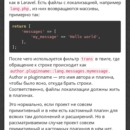
как в Laravel. Есть файлы с локализацией, например
, из них возвращаются массивы,
lang.php
примерно так:
return
[
'messages'
=>
[
'my_message'
=>
'Hello world'
,
],
];
После чего используется фильтр
в твиге, где
trans
обращение к строке происходит как
.
author.pluginname::lang.messages.mymessage
Author и pluginname — это имя автора и плагина,
чтобы было ясно, откуда брать строки.
Соответственно, файлы локализации должны жить
в плагинах.
Это нормально, если проект не совсем
примитивный и в нём есть кастомный плагин для
всяких там дополнений и расширений. Но в
рассматриваемом случае проект совсем
примитивный и кастомных плагинов в нём нет,