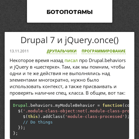
БОТОПОТАМЫ
Drupal 7 и jQuery.once()
13.11.2011
ДРУПАЛЬЧИКИ
ПРОГРАММИРОВАНИЕ
Некоторое время назад
писал
про Drupal.behaviors
и jQuery в «шестерке». Там, как мы помним, чтобы
одни и те же действия не выполнялись над
элементами многократно, нужно было
использовать контекст, а также присваивать и
проверять наличие спец. класса. В общем, вот так:
Drupal
.
behaviors
.
myModuleBehavior 
=
function
(
conte
  $
(
'.module-class-object:not(.module-class-proces
    $
(
this
).
addClass
(
'module-class-processed'
);
// Do things
});
};