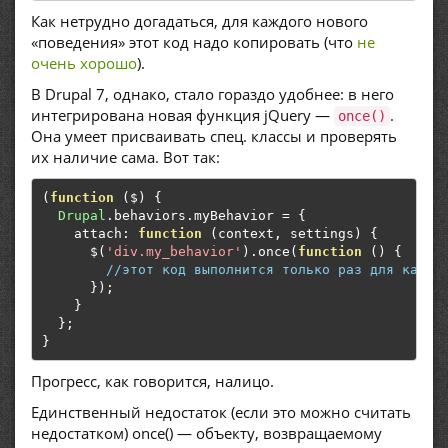
Как нетрудно догадаться, для каждого нового
«поведения» этот код надо копировать (что
не
очень хорошо
).
В Drupal 7, однако, стало гораздо удобнее: в него
интегрирована новая функция jQuery —
.
once()
Она умеет присваивать спец. классы и проверять
их наличие сама. Вот так:
(
function
(
$
)
{
Drupal
.
behaviors
.
myBehavior 
=
{
    attach
:
function
(
context
,
 settings
)
{
      $
(
'div.my_behavior'
).
once
(
function
()
{
//этот код выполнится только раз для каждо
});
}
};
}
Прогресс, как говорится, налицо.
Единственный недостаток (если это можно считать
недостатком) once() — объекту, возвращаемому