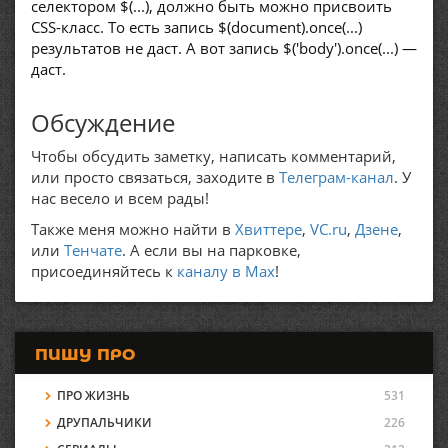
селектором $(...), должно быть можно присвоить
CSS-класс. То есть запись $(document).once(...)
результатов не даст. А вот запись $('body').once(...) —
даст.
Обсуждение
Чтобы обсудить заметку, написать комментарий,
или просто связаться, заходите в
Телеграм-канал
. У
нас весело и всем рады!
Также меня можно найти в
Хвиттере
,
VC.ru
,
Дзене
,
или
Тенчате
. А если вы на парковке,
присоединяйтесь к
каналу в Max
!
ПИШУ ПРО
ПРО ЖИЗНЬ
531
ДРУПАЛЬЧИКИ
226