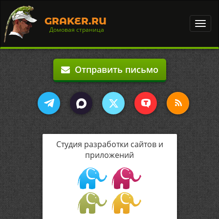
GRAKER.RU
Toggl
Домовая страница
navig
Отправить письмо
Студия разработки сайтов и
приложений