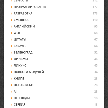
СЕРИАЛЫ
212
ПРОГРАММИРОВАНИЕ
177
РАЗРАБОТКА
173
СМЕШНОЕ
110
АНГЛИЙСКИЙ
95
WEB
68
ЦИТАТЫ
67
LARAVEL
64
ЗЕЛЕНОГРАД
52
ФИЛЬМЫ
46
ЛИНУКС
45
НОВОСТИ МОДУЛЕЙ
34
КНИГИ
28
OCTOBERCMS
28
AI
23
ПЕРЕВОДЫ
18
СЕРБИЯ
18